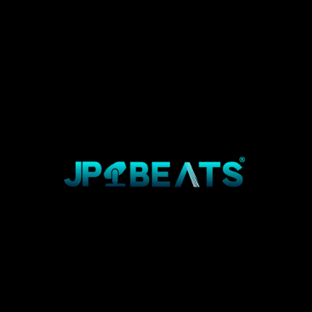
TEVE UMA
IDEIA?
Fale connosco
©2025 Creative Discovery, All Rights Reserved.
Feito com carinho para si
Política de privacidade