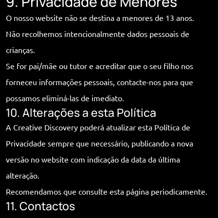
9. Privacidade de Menores
O nosso website não se destina a menores de 13 anos.
Não recolhemos intencionalmente dados pessoais de
TEVE UMA
crianças.
Se for pai/mãe ou tutor e acreditar que o seu filho nos
IDEIA?
forneceu informações pessoais, contacte-nos para que
possamos eliminá-las de imediato.
Fale connosco
10. Alterações a esta Política
A Creative Discovery poderá atualizar esta Política de
Privacidade sempre que necessário, publicando a nova
versão no website com indicação da data da última
alteração.
©2025 Creative Discovery, All Rights Reserved.
Recomendamos que consulte esta página periodicamente.
Feito com carinho para si
11. Contactos
Política de privacidade