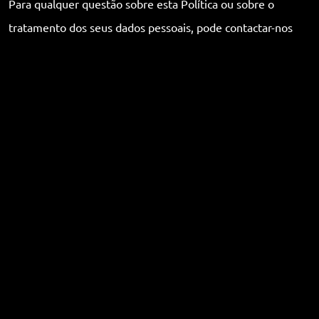
Para qualquer questão sobre esta Política ou sobre o
tratamento dos seus dados pessoais, pode contactar-nos
através de:
E-mail:
hello@creativediscovery.eu
Website:
https://creativediscovery.pt/