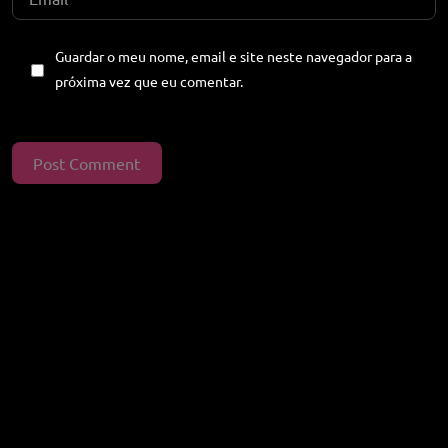
Guardar o meu nome, email e site neste navegador para a
próxima vez que eu comentar.
©2025 Creative Discovery, All Rights Reserved.
Feito com carinho para si
Post Comment
Política de privacidade