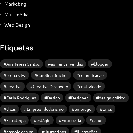
Marketing
Multimédia
Web Design
Etiquetas
Ana Teresa Santos
aumentar vendas
blogger
bruna silva
Carolina Bracher
comunicacao
creative
Creative Discovery
criatividade
Cátia Rodrigues
Design
Designer
design gráfico
dicas
Empreendedorismo
emprego
Erros
Estrategia
estágio
Fotografia
game
graphic design
ilustrations
ilustrações