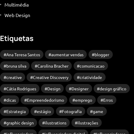
Multimédia
Web Design
Etiquetas
Ana Teresa Santos
aumentar vendas
blogger
bruna silva
Carolina Bracher
comunicacao
creative
Creative Discovery
criatividade
Cátia Rodrigues
Design
Designer
design gráfico
dicas
Empreendedorismo
emprego
Erros
Estrategia
estágio
Fotografia
game
graphic design
ilustrations
ilustrações
TEVE UMA