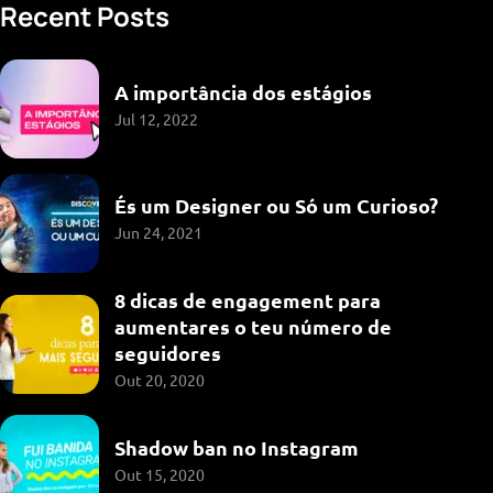
Recent Posts
A importância dos estágios
Jul 12, 2022
És um Designer ou Só um Curioso?
Jun 24, 2021
TEVE UMA
8 dicas de engagement para
aumentares o teu número de
IDEIA?
seguidores
Out 20, 2020
Fale connosco
Shadow ban no Instagram
Out 15, 2020