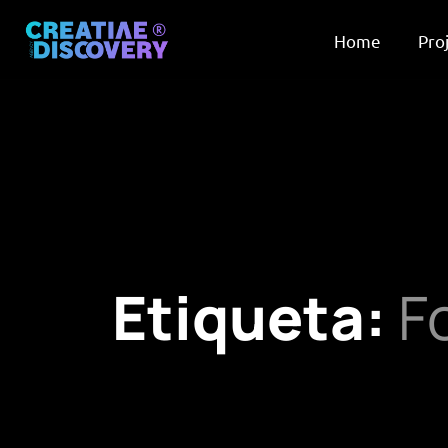
Home
Pro
Etiqueta:
F