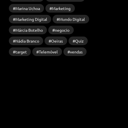
Marina Uchoa
Marketing
Marketing Digital
Mundo Digital
Márcia Botelho
negocio
Nádia Branco
Oeiras
Quiz
target
Telemóvel
vendas