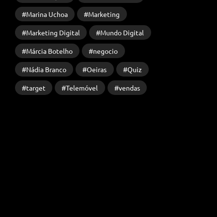
Marina Uchoa
Marketing
Marketing Digital
Mundo Digital
Márcia Botelho
negocio
Nádia Branco
Oeiras
Quiz
target
Telemóvel
vendas