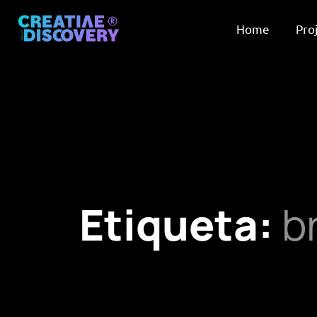
Home
Pro
Etiqueta:
b