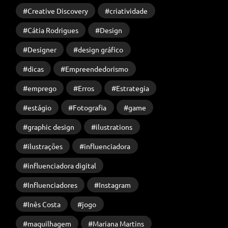
Creative Discovery
criatividade
Cátia Rodrigues
Design
Designer
design gráfico
dicas
Empreendedorismo
emprego
Erros
Estrategia
estágio
Fotografia
game
graphic design
ilustrations
ilustrações
influenciadora
influenciadora digital
Influenciadores
Instagram
Inês Costa
jogo
maquilhagem
Mariana Martins